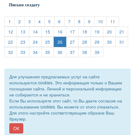
Письмо солдату
(current)
(current)
(current)
(current)
(current)
(current)
(current)
(current)
(current)
(current)
(current)
1
2
3
4
5
6
7
8
9
10
11
(current)
(current)
(current)
(current)
(current)
(current)
(current)
(current)
(current)
(curre
12
13
14
15
16
17
18
19
20
21
(current)
(current)
(current)
(current)
(current)
(current)
(current)
(current)
(curre
22
23
24
25
26
27
28
29
30
31
(current)
(current)
(current)
(current)
(current)
(current)
(current)
(current)
32
33
34
35
36
37
38
39
Для улучшения предлагаемых услуг на сайте
используются cookies. Это информация только о Вашем
посещении сайта. Личной и персональной информации
не собирается и не храниться.
Если Вы используете этот сайт, то Вы даете согласие на
использование cookies. Вы можете от этого отказаться.
Для этого настройте соответствующим образом Ваш
браузер.
© 2018 - 2026 Подворье . Все права защищены.
Сайт создан при поддержке «
Информационная сеть RD
»
OK