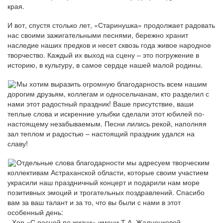
края.
И вот, спустя столько лет, «Старинушка» продолжает радовать
нас своими зажигательными песнями, бережно хранит
наследие наших предков и несет сквозь года живое народное
творчество. Каждый их выход на сцену – это погружение в
историю, в культуру, в самое сердце нашей малой родины.
Мы хотим выразить огромную благодарность всем нашим
дорогим друзьям, коллегам и односельчанам, кто разделил с
нами этот радостный праздник! Ваше присутствие, ваши
теплые слова и искренние улыбки сделали этот юбилей по-
настоящему незабываемым. Песни лились рекой, наполняя
зал теплом и радостью – настоящий праздник удался на
славу!
Отдельные слова благодарности мы адресуем творческим
коллективам Астраханской области, которые своим участием
украсили наш праздничный концерт и подарили нам море
позитивных эмоций и трогательных поздравлений. Спасибо
вам за ваш талант и за то, что вы были с нами в этот
особенный день:
- Хор «С песней по жизни» имени Т.А. Жалненковой