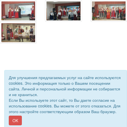
Для улучшения предлагаемых услуг на сайте используются
cookies. Это информация только о Вашем посещении
сайта. Личной и персональной информации не собирается
и не храниться.
© 2018 - 2026 Подворье . Все права защищены.
Если Вы используете этот сайт, то Вы даете согласие на
Сайт создан при поддержке «
Информационная сеть RD
»
использование cookies. Вы можете от этого отказаться. Для
этого настройте соответствующим образом Ваш браузер.
OK