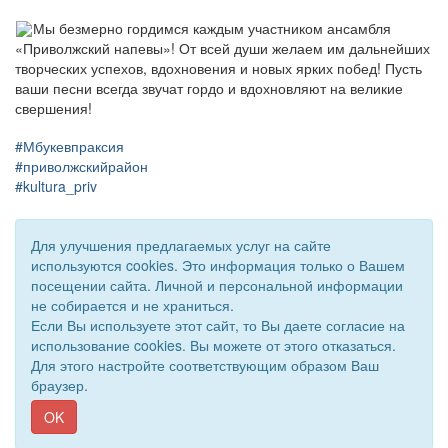
Мы безмерно гордимся каждым участником ансамбля
«Приволжский напевы»! От всей души желаем им дальнейших
творческих успехов, вдохновения и новых ярких побед! Пусть
ваши песни всегда звучат гордо и вдохновляют на великие
свершения!
#Мбукевпраксия
#приволжскийрайон
#kultura_priv
Для улучшения предлагаемых услуг на сайте
используются cookies. Это информация только о Вашем
посещении сайта. Личной и персональной информации
не собирается и не храниться.
Если Вы используете этот сайт, то Вы даете согласие на
использование cookies. Вы можете от этого отказаться.
Для этого настройте соответствующим образом Ваш
браузер.
© 2018 - 2026 Подворье . Все права защищены.
Сайт создан при поддержке «
Информационная сеть RD
»
OK