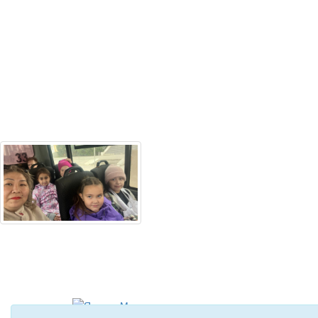
Оценили
23
человека