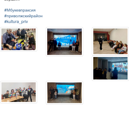
#Мбукевпраксия
#приволжскийрайон
#kultura_priv