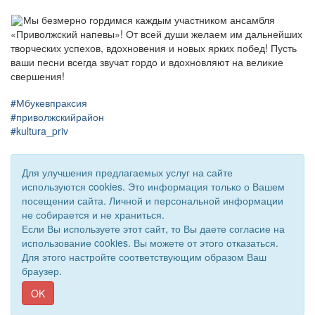
Мы безмерно гордимся каждым участником ансамбля
«Приволжский напевы»! От всей души желаем им дальнейших
творческих успехов, вдохновения и новых ярких побед! Пусть
ваши песни всегда звучат гордо и вдохновляют на великие
свершения!
#Мбукевпраксия
#приволжскийрайон
#kultura_priv
Для улучшения предлагаемых услуг на сайте
используются cookies. Это информация только о Вашем
посещении сайта. Личной и персональной информации
не собирается и не храниться.
Если Вы используете этот сайт, то Вы даете согласие на
использование cookies. Вы можете от этого отказаться.
Для этого настройте соответствующим образом Ваш
браузер.
© 2018 - 2026 Подворье . Все права защищены.
Сайт создан при поддержке «
Информационная сеть RD
»
OK