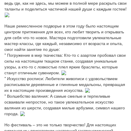
ведь где, как не здесь, мы можем в полной мере раскрыть свои
таланты и поделиться частичкой нашей души с каждым гостем!
Наше ремесленное подворье в этом году было настоящим
центром притяжения для всех, кто любит творить и открывать
для себя что-то новое. Мастера подготовили увлекательные
мастер-классы, где каждый, независимо от возраста и опыта,
смог найти занятие по душе:
* Погружение в мир ткачества: Кто-то с азартом пробовал свои
силы на настоящем ткацком станке, создавая уникальные
узоры, а кто-то с ловкостью плел яркие браслеты, которые
станут отличным сувениром.
* Искусство росписи: Любители живописи с удовольствием
расписывали деревянные и глиняные медальоны, превращая
их в настоящие произведения искусства.
* Волшебство валяния: А самые смелые и терпеливые
осваивали непростое, но такое увлекательное искусство
валяния из шерсти, создавая милые арбузики, символ нашего
города.
Но фестиваль – это не только творчество! Для настоящих
гурманов мы приготовили настоящий гастрономический