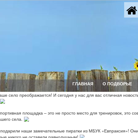
ГЛАВНАЯ
О ПОДВОРЬЕ
аше село преображается! И сегодня у нас для вас отличная новост
портивная площадка – это не просто место для тренировок, это со
ашего села.
 подарили наши замечательные пиратки из МБУК «Евпраксия»! Они
орые никого не оставили равнодушным!