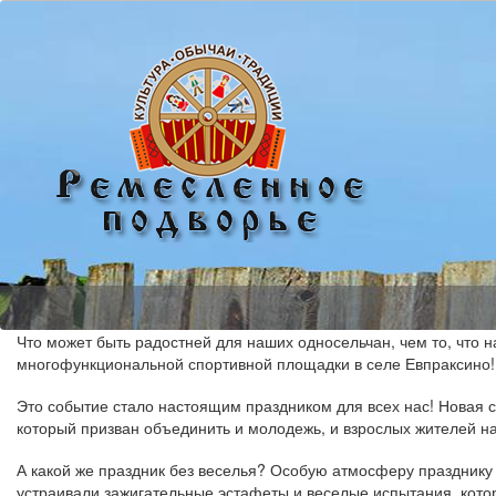
Что может быть радостней для наших односельчан, чем то, что н
многофункциональной спортивной площадки в селе Евпраксино!
Это событие стало настоящим праздником для всех нас! Новая с
который призван объединить и молодежь, и взрослых жителей н
А какой же праздник без веселья? Особую атмосферу празднику
устраивали зажигательные эстафеты и веселые испытания, кот