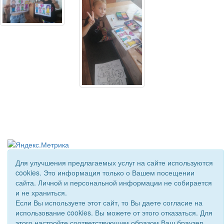
Для улучшения предлагаемых услуг на сайте используются
cookies. Это информация только о Вашем посещении
© 2018 - 2026 Подворье . Все права защищены.
сайта. Личной и персональной информации не собирается
Сайт создан при поддержке «
Информационная сеть RD
»
и не храниться.
Если Вы используете этот сайт, то Вы даете согласие на
использование cookies. Вы можете от этого отказаться. Для
этого настройте соответствующим образом Ваш браузер.