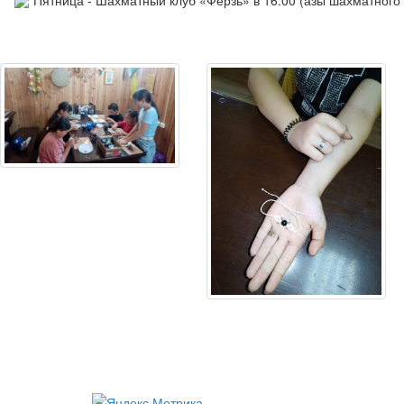
Пятница - Шахматный клуб «Ферзь» в 16:00 (азы шахматного 