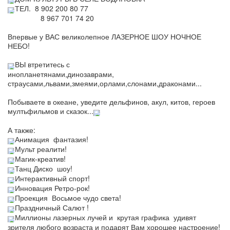
ТЕЛ.  8 902 200 80 77
                8 967 701 74 20
Впервые у ВАС великолепное ЛАЗЕРНОЕ ШОУ НОЧНОЕ 
НЕБО!
ВЫ втретитесь с
инопланетянами,динозаврами,
страусами,львами,змеями,орлами,слонами,драконами...
Побываете в океане, уведите дельфинов, акул, китов, героев 
мултьфильмов и сказок...
А также:
Анимация  фантазия!
Мульт реалити!
Магик-креатив!
Танц Диско  шоу!
Интерактивный спорт!
Инновация Ретро-рок!
Проекция  Восьмое чудо света!
Праздничный Салют !
Миллионы лазерных лучей и  крутая графика  удивят 
зрителя любого возраста и подарят Вам хорошее настроение!