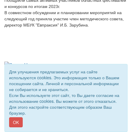
Поощрили самых активных участников областных фестивалей
и конкурсов по итогам 2023г.
В совместном обсуждении и планировании мероприятий на
следующий год приняла участие член методического совета,
директор МБУК "Евпраксия" И.Б. Зарубина.
Для улучшения предлагаемых услуг на сайте
используются cookies. Это информация только о Вашем
посещении сайта. Личной и персональной информации
© 2018 - 2026 Подворье . Все права защищены.
не собирается и не храниться.
Сайт создан при поддержке «
Информационная сеть RD
»
Если Вы используете этот сайт, то Вы даете согласие на
использование cookies. Вы можете от этого отказаться.
Для этого настройте соответствующим образом Ваш
браузер.
OK