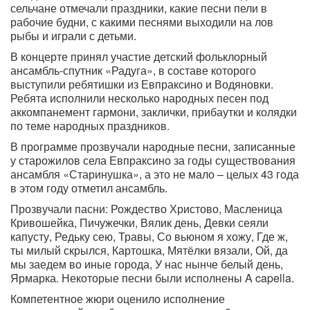
сельчане отмечали праздники, какие песни пели в
рабочие будни, с какими песнями выходили на лов
рыбы и играли с детьми.
В концерте принял участие детский фольклорный
ансамбль-спутник «Радуга», в составе которого
выступили ребятишки из Евпраксино и Водяновки.
Ребята исполнили несколько народных песен под
аккомпанемент гармони, заклички, прибаутки и колядки
по теме народных праздников.
В программе прозвучали народные песни, записанные
у старожилов села Евпраксино за годы существования
ансамбля «Старинушка», а это не мало – целых 43 года
в этом году отметил ансамбль.
Прозвучали пасни: Рождество Христово, Масленица
Кривошейка, Пичужечки, Вялик день, Девки сеяли
капусту, Редьку сею, Травы, Со вьюном я хожу, Где ж,
ты милый скрылся, Картошка, Мятёлки вязали, Ой, да
мы заедем во иные города, У нас нынче белый день,
Ярмарка. Некоторые песни были исполнены
A
capella
.
Компетентное жюри оценило исполнение