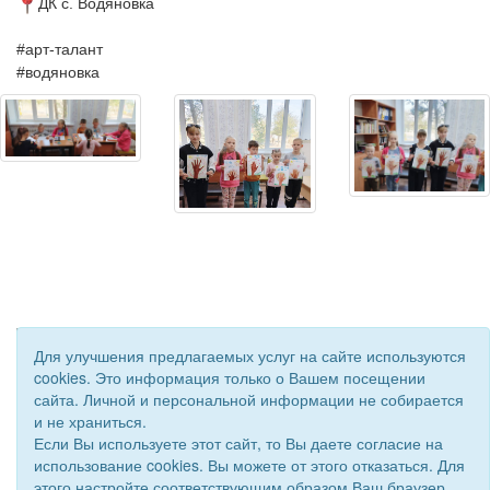
ДК с. Водяновка
#арт
-талант
#водяновка
Для улучшения предлагаемых услуг на сайте используются
cookies. Это информация только о Вашем посещении
сайта. Личной и персональной информации не собирается
© 2018 - 2026 Подворье . Все права защищены.
и не храниться.
Сайт создан при поддержке «
Информационная сеть RD
»
Если Вы используете этот сайт, то Вы даете согласие на
использование cookies. Вы можете от этого отказаться. Для
этого настройте соответствующим образом Ваш браузер.