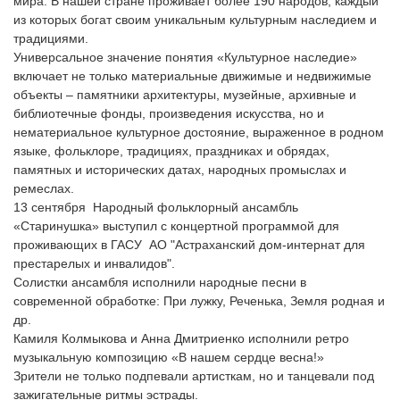
мира. В нашей стране проживает более 190 народов, каждый 
из которых богат своим уникальным культурным наследием и 
традициями.
Универсальное значение понятия «Культурное наследие» 
включает не только материальные движимые и недвижимые 
объекты – памятники архитектуры, музейные, архивные и 
библиотечные фонды, произведения искусства, но и 
нематериальное культурное достояние, выраженное в родном 
языке, фольклоре, традициях, праздниках и обрядах, 
памятных и исторических датах, народных промыслах и 
ремеслах.
13 сентября  Народный фольклорный ансамбль 
«Старинушка» выступил с концертной программой для 
проживающих в ГАСУ  АО "Астраханский дом-интернат для 
престарелых и инвалидов".
Солистки ансамбля исполнили народные песни в 
современной обработке: При лужку, Реченька, Земля родная и 
др.
Камиля Колмыкова и Анна Дмитриенко исполнили ретро 
музыкальную композицию «В нашем сердце весна!»
Зрители не только подпевали артисткам, но и танцевали под 
зажигательные ритмы эстрады.