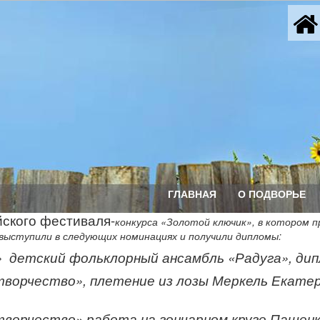
ГЛАВНАЯ
О ПОДВОРЬЕ
ского фестиваля-
конкурса «Золотой ключик», в котором 
выступили в следующих номинациях и получили дипломы:
и» детский фольклорный ансамбль «Радуга», ди
творчество», плетение из лозы Меркель Екате
творчество» работа на гончарном круге Пащен