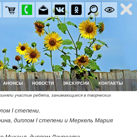
АНОНСЫ
НОВОСТИ
ЭКСКУРСИИ
КОНТАКТЫ
приняли участие ребята, занимающиеся в творческих
плом
I
степени.
рина, диплом
I
степени и Меркель Мария
ко Михаил, диплом Лауреата