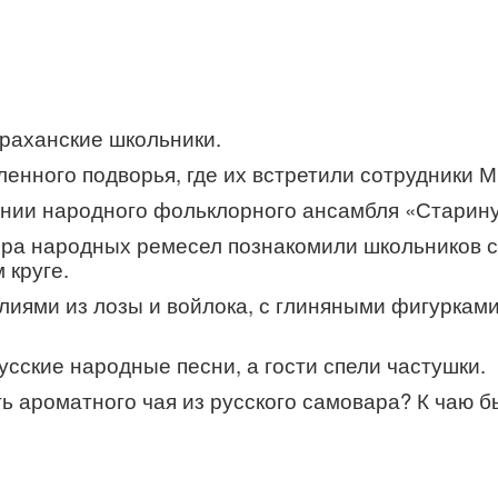
раханские школьники.
ленного подворья, где их встретили сотрудники
нии народного фольклорного ансамбля «Старину
ера народных ремесел познакомили школьников с
 круге.
елиями из лозы и войлока, с глиняными фигуркам
сские народные песни, а гости спели частушки.
ать ароматного чая из русского самовара? К чаю 