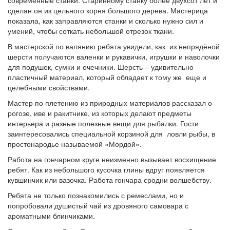
сделан он из цельного корня большого дерева. Мастерица
показала, как заправляются станки и сколько нужно сил и
умений, чтобы соткать небольшой отрезок ткани.
В мастерской по валянию ребята увидели, как из непрядёной
шерсти получаются валенки и рукавички, игрушки и наволочки
для подушек, сумки и очечники. Шерсть – удивительно
пластичный материал, который обладает к тому же еще и
целебными свойствами.
Мастер по плетению из природных материалов рассказал о
рогозе, иве и ракитнике, из которых делают предметы
интерьера и разные полезные вещи для рыбалки. Гости
заинтересовались специальной корзиной для ловли рыбы, в
простонародье называемой «Мордой».
Работа на гончарном круге неизменно вызывает восхищение
ребят. Как из небольшого кусочка глины вдруг появляется
кувшинчик или вазочка. Работа гончара сродни волшебству.
Ребята не только познакомились с ремеслами, но и
попробовали душистый чай из дровяного самовара с
ароматными блинчиками.