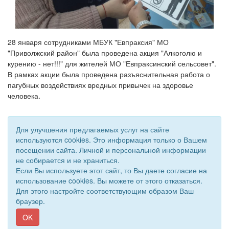
28 января сотрудниками МБУК "Евпраксия" МО 
"Приволжский район" была проведена акция "Алкоголю и 
курению - нет!!!" для жителей МО "Евпраксинский сельсовет". 
В рамках акции была проведена разъяснительная работа о 
пагубных воздействиях вредных привычек на здоровье 
человека.
Для улучшения предлагаемых услуг на сайте
используются cookies. Это информация только о Вашем
посещении сайта. Личной и персональной информации
не собирается и не храниться.
Если Вы используете этот сайт, то Вы даете согласие на
использование cookies. Вы можете от этого отказаться.
Для этого настройте соответствующим образом Ваш
браузер.
© 2018 - 2026 Подворье . Все права защищены.
Сайт создан при поддержке «
Информационная сеть RD
»
OK