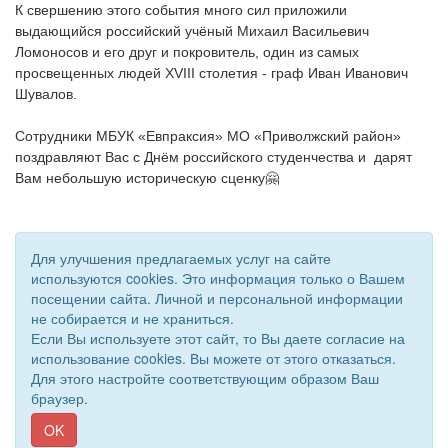
К свершению этого события много сил приложили 
выдающийся российский учёный Михаил Васильевич 
Ломоносов и его друг и покровитель, один из самых 
просвещенных людей XVIII столетия - граф Иван Иванович 
Шувалов.

Сотрудники МБУК «Евпраксия» МО «Приволжский район» 
поздравляют Вас с Днём российского студенчества и  дарят 
Для улучшения предлагаемых услуг на сайте
используются cookies. Это информация только о Вашем
посещении сайта. Личной и персональной информации
не собирается и не храниться.
Если Вы используете этот сайт, то Вы даете согласие на
использование cookies. Вы можете от этого отказаться.
Для этого настройте соответствующим образом Ваш
браузер.
© 2018 - 2026 Подворье . Все права защищены.
Сайт создан при поддержке «
Информационная сеть RD
»
OK