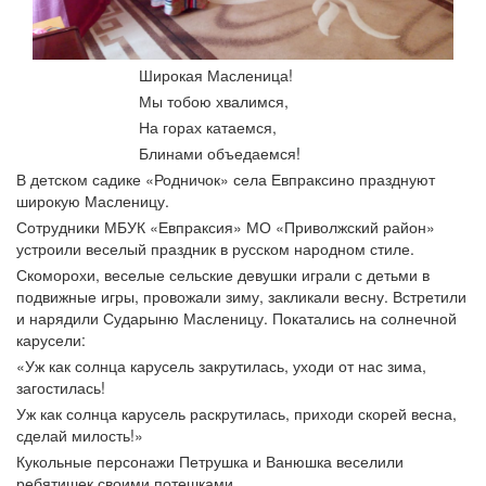
Широкая Масленица!
Мы тобою хвалимся,
На горах катаемся,
Блинами объедаемся
!
В детском садике «Родничок» села Евпраксино празднуют
широкую Масленицу.
Сотрудники МБУК «Евпраксия» МО «Приволжский район»
устроили веселый праздник в русском народном стиле.
Скоморохи, веселые сельские девушки играли с детьми в
подвижные игры, провожали зиму, закликали весну. Встретили
и нарядили Сударыню Масленицу. Покатались на солнечной
карусели:
«Уж как солнца карусель закрутилась, уходи от нас зима,
загостилась!
Уж как солнца карусель раскрутилась, приходи скорей весна,
сделай милость!»
Кукольные персонажи Петрушка и Ванюшка веселили
ребятишек своими потешками.