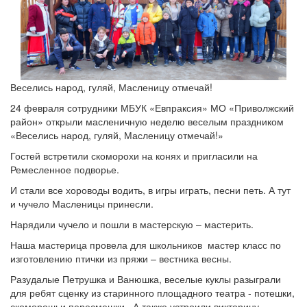
Веселись народ, гуляй, Масленицу отмечай!
24 февраля сотрудники МБУК «Евпраксия» МО «Приволжский
район» открыли масленичную неделю веселым праздником
«Веселись народ, гуляй, Масленицу отмечай!»
Гостей встретили скоморохи на конях и пригласили на
Ремесленное подворье.
И стали все хороводы водить, в игры играть, песни петь. А тут
и чучело Масленицы принесли.
Нарядили чучело и пошли в мастерскую – мастерить.
Наша мастерица провела для школьников мастер класс по
изготовлению птички из пряжи – вестника весны.
Разудалые Петрушка и Ванюшка, веселые куклы разыграли
для ребят сценку из старинного площадного театра - потешки,
скоморошьи пересмешки. А также устроили викторину,