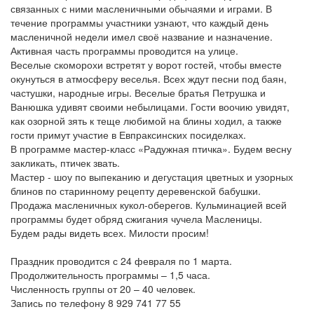
связанных с ними масленичными обычаями и играми. В
течение программы участники узнают, что каждый день
масленичной недели имел своё название и назначение.
Активная часть программы проводится на улице.
Веселые скоморохи встретят у ворот гостей, чтобы вместе
окунуться в атмосферу веселья. Всех ждут песни под баян,
частушки, народные игры. Веселые братья Петрушка и
Ванюшка удивят своими небылицами. Гости воочию увидят,
как озорной зять к теще любимой на блины ходил, а также
гости примут участие в Евпраксинских посиделках.
В программе мастер-класс «Радужная птичка». Будем весну
закликать, птичек звать.
Мастер - шоу по выпеканию и дегустация цветных и узорных
блинов по старинному рецепту деревенской бабушки.
Продажа масленичных кукол-оберегов. Кульминацией всей
программы будет обряд сжигания чучела Масленицы.
Будем рады видеть всех. Милости просим!
Праздник проводится с 24 февраля по 1 марта.
Продолжительность программы – 1,5 часа.
Численность группы от 20 – 40 человек.
Запись по телефону 8 929 741 77 55