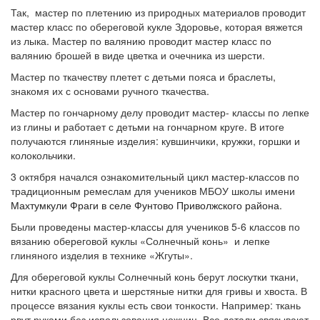
Так, мастер по плетению из природных материалов проводит
мастер класс по обереговой кукле Здоровье, которая вяжется
из лыка. Мастер по валянию проводит мастер класс по
валянию брошей в виде цветка и очечника из шерсти.
Мастер по ткачеству плетет с детьми пояса и браслеты,
знакомя их с основами ручного ткачества.
Мастер по гончарному делу проводит мастер- классы по лепке
из глины и работает с детьми на гончарном круге. В итоге
получаются глиняные изделия: кувшинчики, кружки, горшки и
колокольчики.
3 октября начался ознакомительный цикл мастер-классов по
традиционным ремеслам для учеников МБОУ школы имени
Махтумкули Фраги в селе Фунтово Приволжского района
.
Были проведены мастер-классы для учеников 5-6 классов по
вязанию обереговой куклы «Солнечный конь» и лепке
глиняного изделия в технике «Жгуты».
Для обереговой куклы Солнечный конь берут лоскутки ткани,
нитки красного цвета и шерстяные нитки для гривы и хвоста. В
процессе вязания куклы есть свои тонкости. Например: ткань
рвут руками без использования ножниц. Все детали связывают