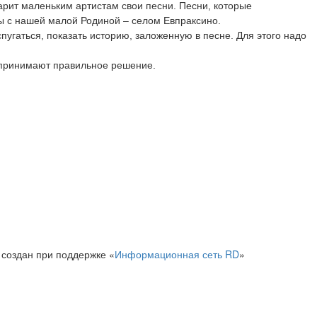
арит маленьким артистам свои песни. Песни, которые 
 с нашей малой Родиной – селом Евпраксино. 

угаться, показать историю, заложенную в песне. Для этого надо 
 принимают правильное решение.

 создан при поддержке «
Информационная сеть RD
»