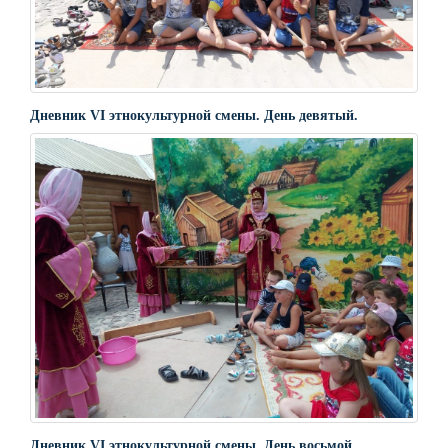
Дневник VI этнокультурной смены. День девятый.
Дневник VI этнокультурной смены. День восьмой.