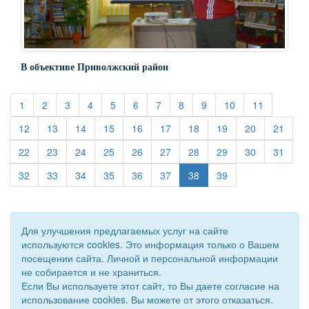
В объективе Приволжский район
(current)
(current)
(current)
(current)
(current)
(current)
(current)
(current)
(current)
(current)
(current)
1
2
3
4
5
6
7
8
9
10
11
(current)
(current)
(current)
(current)
(current)
(current)
(current)
(current)
(current)
(curre
12
13
14
15
16
17
18
19
20
21
(current)
(current)
(current)
(current)
(current)
(current)
(current)
(current)
(current)
(curre
22
23
24
25
26
27
28
29
30
31
(current)
(current)
(current)
(current)
(current)
(current)
(current)
32
33
34
35
36
37
38
39
Для улучшения предлагаемых услуг на сайте
используются cookies. Это информация только о Вашем
посещении сайта. Личной и персональной информации
не собирается и не храниться.
Если Вы используете этот сайт, то Вы даете согласие на
использование cookies. Вы можете от этого отказаться.